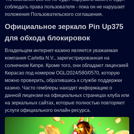
соблюдать права пользователя - пока он не нарушает
положения Пользовательского соглашения.
Официальное зеркало Pin Up375
для обхода блокировок
Владельцем интернет-казино является уважаемая
компания Сarletta N.V., зарегистрированная на
солнечном Кипре. Кроме того, они обладают лицензией
Кюрасао под номером OGL/2024/580/0570, которую
можно проверить, обратившись к службе поддержки
казино. Часто гемблеры находят информацию о
данной лицензии на официальных страницах клуба или
на зеркальных сайтах, которые полностью повторяют
услуги официального онлайн-ресурса.