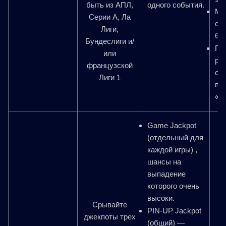
быть из АПЛ,
одного события.
Ми
Серии А, Ла
су
Лиги,
600
Бундеслиги и/
Пе
или
ра
французской
ст
Лиги 1
по
«У
Game Jackpot
(отдельный для
каждой игры) ,
шансы на
выпадение
которого очень
высоки.
Срывайте
PIN-UP Jackpot
джекпоты трех
(общий) —