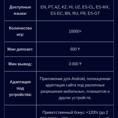
Доступные
EN, PT, AZ, KZ, HI, UZ, ES-CL, ES-MX,
языки:
ES-EC, BN, RU, FR, ES-GT
Количество
10000+
игр:
Мин депозит:
600 ₸
Мин вывод:
3 000 ₸
Приложение для Android, полноценная
Адаптация
адаптация сайта под различные
под
разрешения мобильных, планшетов и
устройства:
других устройств.
Приветственный бонус +120% (до 2