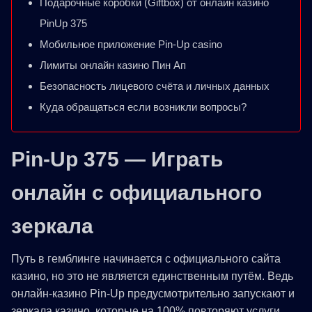
Подарочные коробки (Giftbox) от онлайн казино
PinUp 375
Мобильное приложение Pin-Up casino
Лимиты онлайн казино Пин Ап
Безопасность лицевого счёта и личных данных
Куда обращаться если возникли вопросы?
Pin-Up 375 — Играть
онлайн с официального
зеркала
Путь в гемблинге начинается с официального сайта
казино, но это не является единственным путём. Ведь
онлайн-казино Pin-Up предусмотрительно запускают и
зеркала казино, которые на 100% повторяют услуги,