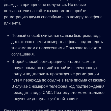
дважды в принципе не получится. Но новые
пользователи на сайте казино можно пройти
регистрацию двумя способами - по номеру телефона
или e-mail.
Первый способ считается самым быстрым, ведь
достаточно ввести номер телефона, подтвердить
знакомством с положениями Пользовательского
соглашения.
Второй способ регистрации считается самым
популярным, но придётся зайти в электронную
почту и подтвердить прохождение регистрации
путём перехода по ссылке в теле письма от казино.
В случае с номером телефона код подтверждения
приходит в виде СМС. Поэтому это моментальное
получение доступа к учётной записи.