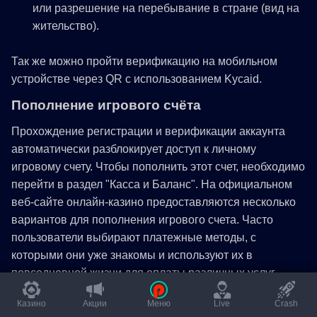
или разрешение на перебывание в стране (вид на
жительство).
Так же можно пройти верификацию на мобильном
устройстве через QR с использованием Kycaid.
Пополнение игрового счёта
Прохождение регистрации и верификации аккаунта
автоматически разблокирует доступ к личному
игровому счету. Чтобы пополнить этот счет, необходимо
перейти в раздел "Касса и Баланс". На официальном
веб-сайте онлайн-казино предоставляются несколько
вариантов для пополнения игрового счета. Часто
пользователи выбирают платежные методы, с
которыми они уже знакомы и используют их в
повседневной жизни для оплаты различных услуг,
покупок и других финансовых операций.
Казино
Акции
Меню
Live
Crash
Популярным способом оплаты есть банковская карта