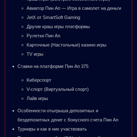
Авиатор Пин Ап — Игра в самолет на деньги
JetX от SmartSoft Gaming
Другие краш игры платформы
Рулетки Пин Ап
Карточные (Настольные) казино игры
TV игры
Ставки на платформе Пин Ап 375
Киберспорт
V-спорт (Виртуальный спорт)
Лайв игры
Особенности отыгрыша депозитных и
бездепозитных денег с бонусного счета Пин Ап
Турниры и как в них участвовать