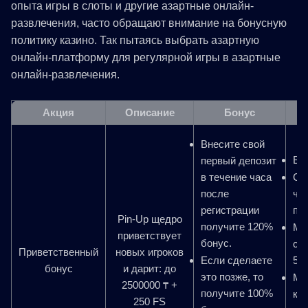
опыта игры в слоты и другие азартные онлайн-
развлечения, часто обращают внимание на бонусную
политику казино. Так пытаясь выбрать азартную
онлайн-платформу для регулярной игры в азартные
онлайн-развлечения.
Акция
Описание
Бонус
Внесите свой
Ве
первый депозит
в течение часа
Ср
после
час
регистрации
по
Pin-Up щедро
получите 120%
Ма
приветствует
бонус.
су
Приветственный
новых игроков
Если сделаете
500
бонус
и дарит: до
это позже, то
Ма
2500000 ₸ +
получите 100%
кэ
250 FS