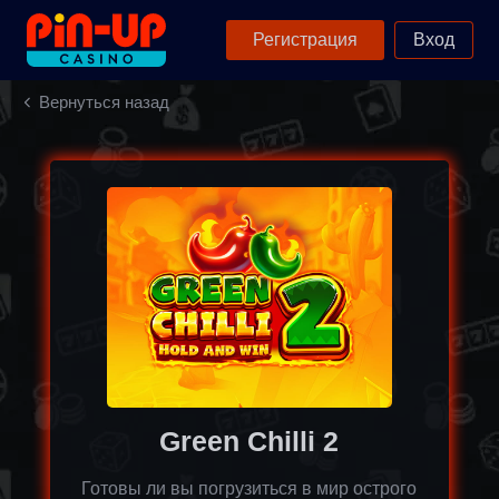
Регистрация
Вход
Вернуться назад
Green Chilli 2
Готовы ли вы погрузиться в мир острого