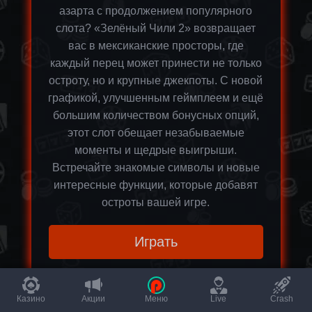
азарта с продолжением популярного
слота? «Зелёный Чили 2» возвращает
вас в мексиканские просторы, где
каждый перец может принести не только
остроту, но и крупные джекпоты. С новой
графикой, улучшенным геймплеем и ещё
большим количеством бонусных опций,
этот слот обещает незабываемые
моменты и щедрые выигрыши.
Встречайте знакомые символы и новые
интересные функции, которые добавят
остроты вашей игре.
Играть
Казино
Акции
Меню
Live
Crash